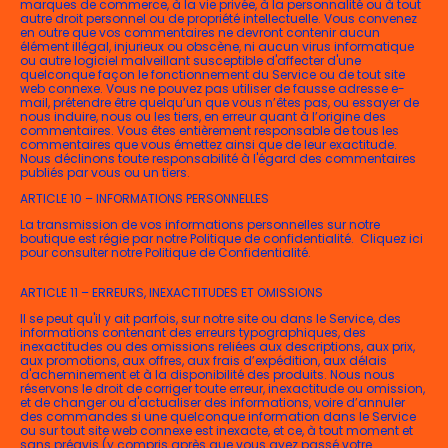
marques de commerce, à la vie privée, à la personnalité ou à tout
autre droit personnel ou de propriété intellectuelle. Vous convenez
en outre que vos commentaires ne devront contenir aucun
élément illégal, injurieux ou obscène, ni aucun virus informatique
ou autre logiciel malveillant susceptible d'affecter d'une
quelconque façon le fonctionnement du Service ou de tout site
web connexe. Vous ne pouvez pas utiliser de fausse adresse e-
mail, prétendre être quelqu’un que vous n’êtes pas, ou essayer de
nous induire, nous ou les tiers, en erreur quant à l’origine des
commentaires. Vous êtes entièrement responsable de tous les
commentaires que vous émettez ainsi que de leur exactitude.
Nous déclinons toute responsabilité à l'égard des commentaires
publiés par vous ou un tiers.
ARTICLE 10 – INFORMATIONS PERSONNELLES
La transmission de vos informations personnelles sur notre
boutique est régie par notre Politique de confidentialité. Cliquez ici
pour consulter notre Politique de Confidentialité.
ARTICLE 11 – ERREURS, INEXACTITUDES ET OMISSIONS
Il se peut qu'il y ait parfois, sur notre site ou dans le Service, des
informations contenant des erreurs typographiques, des
inexactitudes ou des omissions reliées aux descriptions, aux prix,
aux promotions, aux offres, aux frais d’expédition, aux délais
d'acheminement et à la disponibilité des produits. Nous nous
réservons le droit de corriger toute erreur, inexactitude ou omission,
et de changer ou d'actualiser des informations, voire d’annuler
des commandes si une quelconque information dans le Service
ou sur tout site web connexe est inexacte, et ce, à tout moment et
sans préavis (y compris après que vous ayez passé votre