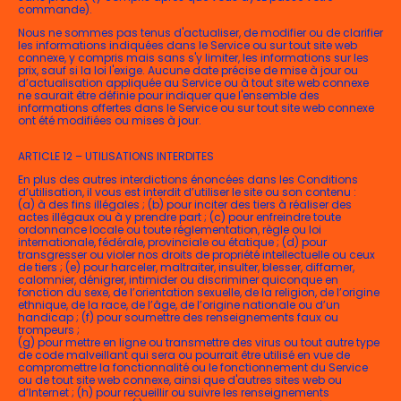
commande).
Nous ne sommes pas tenus d'actualiser, de modifier ou de clarifier
les informations indiquées dans le Service ou sur tout site web
connexe, y compris mais sans s'y limiter, les informations sur les
prix, sauf si la loi l'exige. Aucune date précise de mise à jour ou
d’actualisation appliquée au Service ou à tout site web connexe
ne saurait être définie pour indiquer que l'ensemble des
informations offertes dans le Service ou sur tout site web connexe
ont été modifiées ou mises à jour.
ARTICLE 12 – UTILISATIONS INTERDITES
En plus des autres interdictions énoncées dans les Conditions
d’utilisation, il vous est interdit d’utiliser le site ou son contenu :
(a) à des fins illégales ; (b) pour inciter des tiers à réaliser des
actes illégaux ou à y prendre part ; (c) pour enfreindre toute
ordonnance locale ou toute réglementation, règle ou loi
internationale, fédérale, provinciale ou étatique ; (d) pour
transgresser ou violer nos droits de propriété intellectuelle ou ceux
de tiers ; (e) pour harceler, maltraiter, insulter, blesser, diffamer,
calomnier, dénigrer, intimider ou discriminer quiconque en
fonction du sexe, de l’orientation sexuelle, de la religion, de l’origine
ethnique, de la race, de l’âge, de l’origine nationale ou d’un
handicap ; (f) pour soumettre des renseignements faux ou
trompeurs ;
(g) pour mettre en ligne ou transmettre des virus ou tout autre type
de code malveillant qui sera ou pourrait être utilisé en vue de
compromettre la fonctionnalité ou le fonctionnement du Service
ou de tout site web connexe, ainsi que d'autres sites web ou
d’Internet ; (h) pour recueillir ou suivre les renseignements