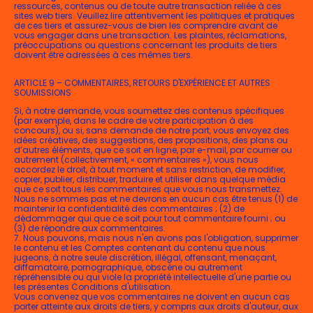
ressources, contenus ou de toute autre transaction reliée à ces
sites web tiers. Veuillez lire attentivement les politiques et pratiques
de ces tiers et assurez-vous de bien les comprendre avant de
vous engager dans une transaction. Les plaintes, réclamations,
préoccupations ou questions concernant les produits de tiers
doivent être adressées à ces mêmes tiers.
ARTICLE 9 – COMMENTAIRES, RETOURS D'EXPÉRIENCE ET AUTRES
SOUMISSIONS
Si, à notre demande, vous soumettez des contenus spécifiques
(par exemple, dans le cadre de votre participation à des
concours), ou si, sans demande de notre part, vous envoyez des
idées créatives, des suggestions, des propositions, des plans ou
d’autres éléments, que ce soit en ligne, par e-mail, par courrier ou
autrement (collectivement, « commentaires »), vous nous
accordez le droit, à tout moment et sans restriction, de modifier,
copier, publier, distribuer, traduire et utiliser dans quelque média
que ce soit tous les commentaires que vous nous transmettez.
Nous ne sommes pas et ne devrons en aucun cas être tenus (1) de
maintenir la confidentialité des commentaires ; (2) de
dédommager qui que ce soit pour tout commentaire fourni ; ou
(3) de répondre aux commentaires.
7. Nous pouvons, mais nous n'en avons pas l'obligation, supprimer
le contenu et les Comptes contenant du contenu que nous
jugeons, à notre seule discrétion, illégal, offensant, menaçant,
diffamatoire, pornographique, obscène ou autrement
répréhensible ou qui viole la propriété intellectuelle d'une partie ou
les présentes Conditions d'utilisation.
Vous convenez que vos commentaires ne doivent en aucun cas
porter atteinte aux droits de tiers, y compris aux droits d'auteur, aux