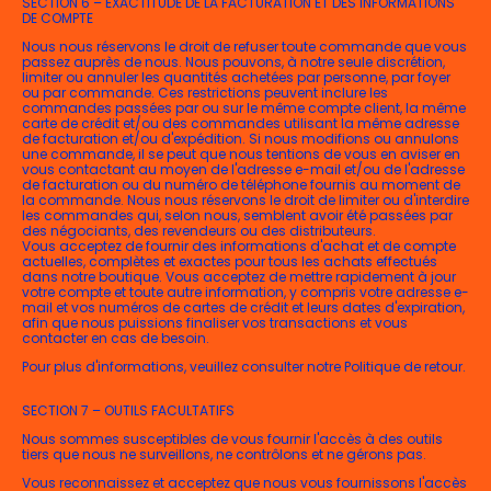
SECTION 6 – EXACTITUDE DE LA FACTURATION ET DES INFORMATIONS
DE COMPTE
Nous nous réservons le droit de refuser toute commande que vous
passez auprès de nous. Nous pouvons, à notre seule discrétion,
limiter ou annuler les quantités achetées par personne, par foyer
ou par commande. Ces restrictions peuvent inclure les
commandes passées par ou sur le même compte client, la même
carte de crédit et/ou des commandes utilisant la même adresse
de facturation et/ou d'expédition. Si nous modifions ou annulons
une commande, il se peut que nous tentions de vous en aviser en
vous contactant au moyen de l'adresse e-mail et/ou de l'adresse
de facturation ou du numéro de téléphone fournis au moment de
la commande. Nous nous réservons le droit de limiter ou d'interdire
les commandes qui, selon nous, semblent avoir été passées par
des négociants, des revendeurs ou des distributeurs.
Vous acceptez de fournir des informations d'achat et de compte
actuelles, complètes et exactes pour tous les achats effectués
dans notre boutique. Vous acceptez de mettre rapidement à jour
votre compte et toute autre information, y compris votre adresse e-
mail et vos numéros de cartes de crédit et leurs dates d'expiration,
afin que nous puissions finaliser vos transactions et vous
contacter en cas de besoin.
Pour plus d'informations, veuillez consulter notre Politique de retour.
SECTION 7 – OUTILS FACULTATIFS
Nous sommes susceptibles de vous fournir l'accès à des outils
tiers que nous ne surveillons, ne contrôlons et ne gérons pas.
Vous reconnaissez et acceptez que nous vous fournissons l'accès