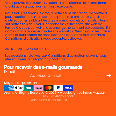
Vous pouvez consulter la version la plus récente des Conditions
d’utilisation à tout moment sur cette page.
Nous nous réservons le droit, à notre seule discrétion, de mettre à
jour, modifier ou remplacer toute partie des présentes Conditions
d'utilisation en publiant lesdites mises à jour et/ou modifications
sur notre site web. Il vous incombe de vérifier notre site web de
temps à autre pour voir si des changements y ont été apportés. En
continuant à accéder à notre site web et au Service ou à les utiliser
après la publication de modifications apportées aux présentes
Conditions d'utilisation, vous acceptez celles-ci.
Politique de confidentialité
ARTICLE 20 – COORDONNÉES
Conditions générales de vente
Les questions relatives aux Conditions d’utilisation doivent nous
être envoyées à hello@archyfood.com
Coordonnées
Pour recevoir des e-mails gourmands
Politique de remboursement
E-mail
Conditions d’utilisation
Moyens de paiement
Politique d’expédition
Mentions légales
Archy. All Rights Reserved © 2026 - webdesign by Inass Merzouk
© 2026
Archy Food
Conditions et politiques