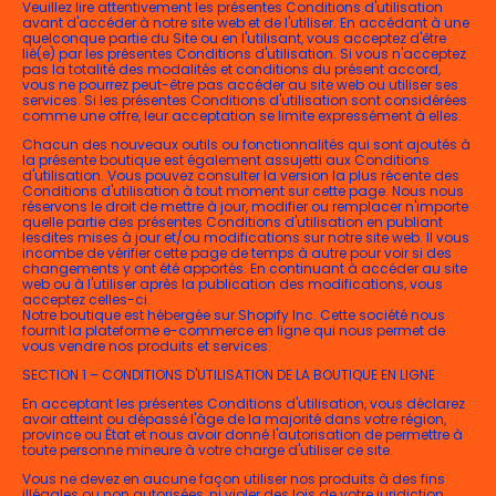
Veuillez lire attentivement les présentes Conditions d'utilisation
avant d'accéder à notre site web et de l'utiliser. En accédant à une
quelconque partie du Site ou en l'utilisant, vous acceptez d'être
lié(e) par les présentes Conditions d'utilisation. Si vous n'acceptez
pas la totalité des modalités et conditions du présent accord,
vous ne pourrez peut-être pas accéder au site web ou utiliser ses
services. Si les présentes Conditions d'utilisation sont considérées
comme une offre, leur acceptation se limite expressément à elles.
Chacun des nouveaux outils ou fonctionnalités qui sont ajoutés à
la présente boutique est également assujetti aux Conditions
d'utilisation. Vous pouvez consulter la version la plus récente des
Conditions d'utilisation à tout moment sur cette page. Nous nous
réservons le droit de mettre à jour, modifier ou remplacer n'importe
quelle partie des présentes Conditions d'utilisation en publiant
lesdites mises à jour et/ou modifications sur notre site web. Il vous
incombe de vérifier cette page de temps à autre pour voir si des
changements y ont été apportés. En continuant à accéder au site
web ou à l'utiliser après la publication des modifications, vous
acceptez celles-ci.
Notre boutique est hébergée sur Shopify Inc. Cette société nous
fournit la plateforme e-commerce en ligne qui nous permet de
vous vendre nos produits et services.
SECTION 1 – CONDITIONS D'UTILISATION DE LA BOUTIQUE EN LIGNE
En acceptant les présentes Conditions d'utilisation, vous déclarez
avoir atteint ou dépassé l'âge de la majorité dans votre région,
province ou État et nous avoir donné l'autorisation de permettre à
toute personne mineure à votre charge d'utiliser ce site.
Vous ne devez en aucune façon utiliser nos produits à des fins
illégales ou non autorisées, ni violer des lois de votre juridiction