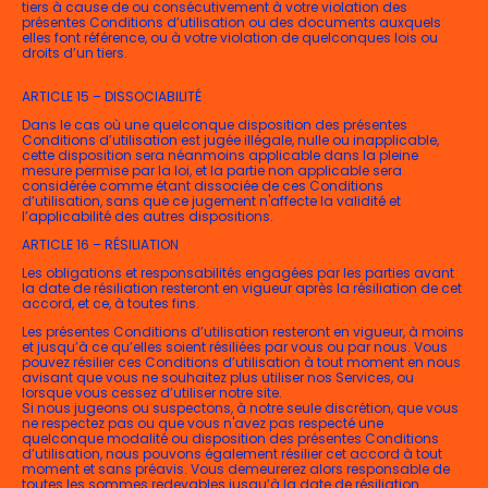
tiers à cause de ou consécutivement à votre violation des
présentes Conditions d’utilisation ou des documents auxquels
elles font référence, ou à votre violation de quelconques lois ou
droits d’un tiers.
ARTICLE 15 – DISSOCIABILITÉ
Dans le cas où une quelconque disposition des présentes
Conditions d’utilisation est jugée illégale, nulle ou inapplicable,
cette disposition sera néanmoins applicable dans la pleine
mesure permise par la loi, et la partie non applicable sera
considérée comme étant dissociée de ces Conditions
d’utilisation, sans que ce jugement n'affecte la validité et
l’applicabilité des autres dispositions.
ARTICLE 16 – RÉSILIATION
Les obligations et responsabilités engagées par les parties avant
la date de résiliation resteront en vigueur après la résiliation de cet
accord, et ce, à toutes fins.
Les présentes Conditions d’utilisation resteront en vigueur, à moins
et jusqu’à ce qu’elles soient résiliées par vous ou par nous. Vous
pouvez résilier ces Conditions d’utilisation à tout moment en nous
avisant que vous ne souhaitez plus utiliser nos Services, ou
lorsque vous cessez d’utiliser notre site.
Si nous jugeons ou suspectons, à notre seule discrétion, que vous
ne respectez pas ou que vous n'avez pas respecté une
quelconque modalité ou disposition des présentes Conditions
d’utilisation, nous pouvons également résilier cet accord à tout
moment et sans préavis. Vous demeurerez alors responsable de
toutes les sommes redevables jusqu’à la date de résiliation