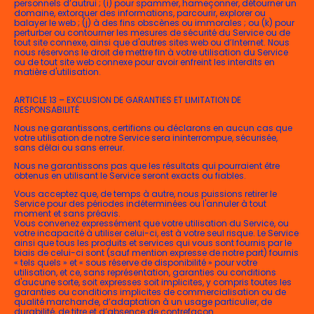
personnels d’autrui ; (i) pour spammer, hameçonner, détourner un
domaine, extorquer des informations, parcourir, explorer ou
balayer le web ; (j) à des fins obscènes ou immorales ; ou (k) pour
perturber ou contourner les mesures de sécurité du Service ou de
tout site connexe, ainsi que d'autres sites web ou d’Internet. Nous
nous réservons le droit de mettre fin à votre utilisation du Service
ou de tout site web connexe pour avoir enfreint les interdits en
matière d'utilisation.
ARTICLE 13 – EXCLUSION DE GARANTIES ET LIMITATION DE
RESPONSABILITÉ
Nous ne garantissons, certifions ou déclarons en aucun cas que
votre utilisation de notre Service sera ininterrompue, sécurisée,
sans délai ou sans erreur.
Nous ne garantissons pas que les résultats qui pourraient être
obtenus en utilisant le Service seront exacts ou fiables.
Vous acceptez que, de temps à autre, nous puissions retirer le
Service pour des périodes indéterminées ou l'annuler à tout
moment et sans préavis.
Vous convenez expressément que votre utilisation du Service, ou
votre incapacité à utiliser celui-ci, est à votre seul risque. Le Service
ainsi que tous les produits et services qui vous sont fournis par le
biais de celui-ci sont (sauf mention expresse de notre part) fournis
« tels quels » et « sous réserve de disponibilité » pour votre
utilisation, et ce, sans représentation, garanties ou conditions
d'aucune sorte, soit expresses soit implicites, y compris toutes les
garanties ou conditions implicites de commercialisation ou de
qualité marchande, d’adaptation à un usage particulier, de
durabilité, de titre et d’absence de contrefaçon.