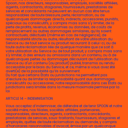
Spoon, nos directeurs, responsables, employés, sociétés affiliées,
agents, contractants, stagiaires, fournisseurs, prestataires de
services et concédants ne peuvent en aucun cas être tenus
responsables de toute blessure, perte, réclamation, ou de
quelconques dommages directs, indirects, accessoires, punitifs,
spéciaux ou consécutifs, y compris mais sans s'y limiter, de la
perte de profits, revenus, économies ou données, de coûts de
remplacement ou autres dommages similaires, qu’ils soient
contractuels, délictuels (même en cas de négligence), de
responsabilité stricte ou autre, résultant de votre utilisation du
Service ou de tout service ou produit recourant à celui-ci, ou de
toute autre réclamation liée de quelque manière que ce soit à
votre utilisation du Service ou de tout produit, y compris mais sans
s'y limiter, à des erreurs ou omissions dans un contenu, ou à de
quelconques pertes ou dommages découlant de l’utilisation du
Service ou d'un contenu (ou produit) publié, transmis ou rendu
accessible par le biais du Service, et ce, même si vous avez été
averti(e) de la possibilité qu’ils surviennent.
Du fait que certains États ou juridictions ne permettent pas
d’exclure ou de limiter la responsabilité quant aux dommages
consécutifs ou accessoires, notre responsabilité dans ces États ou
juridictions sera limitée dans la mesure maximale permise par la
loi.
ARTICLE 14 – INDEMNISATION
Vous acceptez d’indemniser, de défendre et de tenir SPOON et notre
société mère, nos filiales, sociétés affiliées, partenaires,
responsables, directeurs, agents, contractants, concédants,
prestataires de services, sous-traitants, fournisseurs, stagiaires et
employés, quittes de toute réclamation ou demande, y compris
d'honoraires raisonnables d’avocat, émise par un quelconque