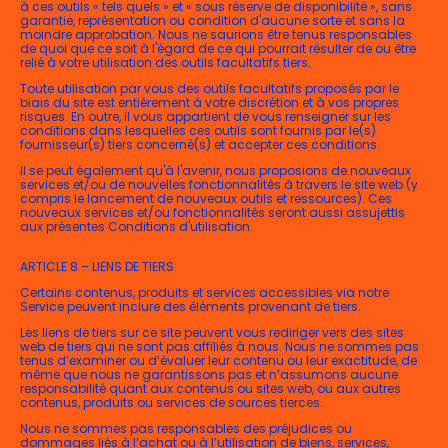
à ces outils « tels quels » et « sous réserve de disponibilité », sans
garantie, représentation ou condition d'aucune sorte et sans la
moindre approbation. Nous ne saurions être tenus responsables
de quoi que ce soit à l'égard de ce qui pourrait résulter de ou être
relié à votre utilisation des outils facultatifs tiers.
Toute utilisation par vous des outils facultatifs proposés par le
biais du site est entièrement à votre discrétion et à vos propres
risques. En outre, il vous appartient de vous renseigner sur les
conditions dans lesquelles ces outils sont fournis par le(s)
fournisseur(s) tiers concerné(s) et accepter ces conditions.
Il se peut également qu'à l'avenir, nous proposions de nouveaux
services et/ou de nouvelles fonctionnalités à travers le site web (y
compris le lancement de nouveaux outils et ressources). Ces
nouveaux services et/ou fonctionnalités seront aussi assujettis
aux présentes Conditions d'utilisation.
ARTICLE 8 – LIENS DE TIERS
Certains contenus, produits et services accessibles via notre
Service peuvent inclure des éléments provenant de tiers.
Les liens de tiers sur ce site peuvent vous rediriger vers des sites
web de tiers qui ne sont pas affiliés à nous. Nous ne sommes pas
tenus d’examiner ou d’évaluer leur contenu ou leur exactitude, de
même que nous ne garantissons pas et n’assumons aucune
responsabilité quant aux contenus ou sites web, ou aux autres
contenus, produits ou services de sources tierces.
Nous ne sommes pas responsables des préjudices ou
dommages liés à l’achat ou à l’utilisation de biens, services,