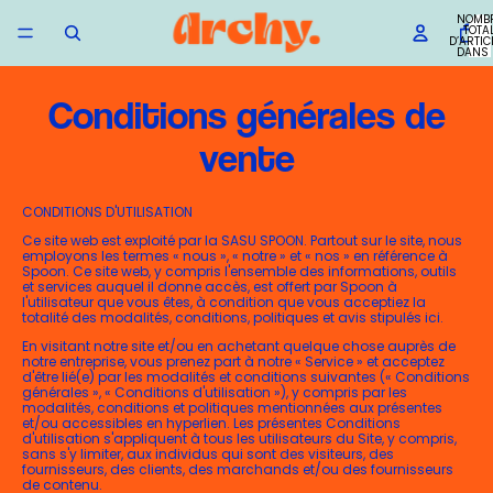
NOMB
TOTA
D’ARTIC
DANS 
PANIER
Conditions générales de
vente
CONDITIONS D'UTILISATION
Ce site web est exploité par la SASU SPOON. Partout sur le site, nous
employons les termes « nous », « notre » et « nos » en référence à
Spoon. Ce site web, y compris l'ensemble des informations, outils
et services auquel il donne accès, est offert par Spoon à
l'utilisateur que vous êtes, à condition que vous acceptiez la
totalité des modalités, conditions, politiques et avis stipulés ici.
En visitant notre site et/ou en achetant quelque chose auprès de
notre entreprise, vous prenez part à notre « Service » et acceptez
d'être lié(e) par les modalités et conditions suivantes (« Conditions
générales », « Conditions d'utilisation »), y compris par les
modalités, conditions et politiques mentionnées aux présentes
et/ou accessibles en hyperlien. Les présentes Conditions
d'utilisation s'appliquent à tous les utilisateurs du Site, y compris,
sans s'y limiter, aux individus qui sont des visiteurs, des
fournisseurs, des clients, des marchands et/ou des fournisseurs
de contenu.