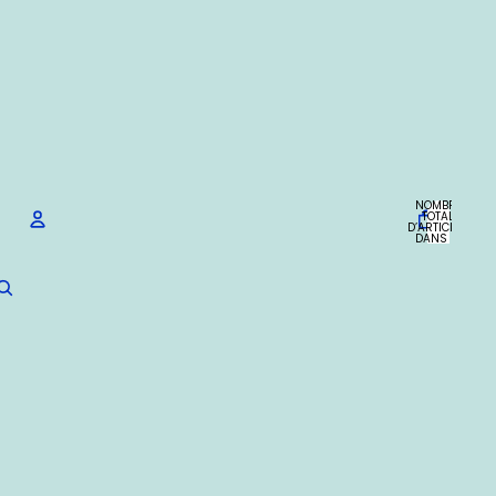
NOMBRE
TOTAL
D’ARTICLES
DANS LE
PANIER: 0
Compte
AUTRES OPTIONS DE CONNEXION
Commandes
Profil