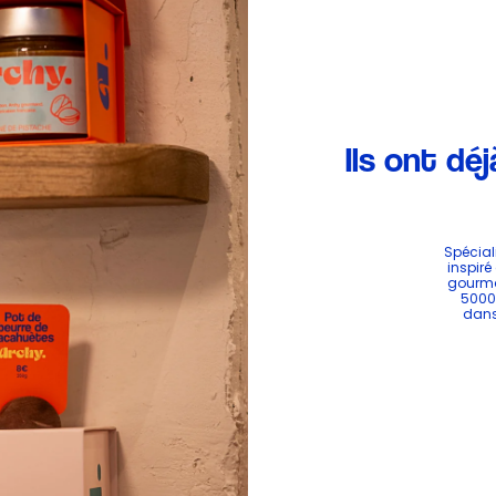
Ils ont dé
Spéciali
inspiré
gourman
5000 
dans 