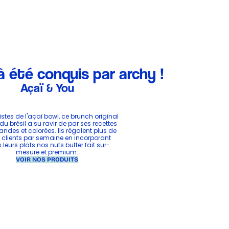
jà été conquis par archy !
Açaï & You
stes de l'açaï bowl, ce brunch original
 du brésil a su ravir de par ses recettes
des et colorées. Ils régalent plus de
clients par semaine en incorporant
leurs plats nos nuts butter fait sur-
mesure et premium.
VOIR NOS PRODUITS