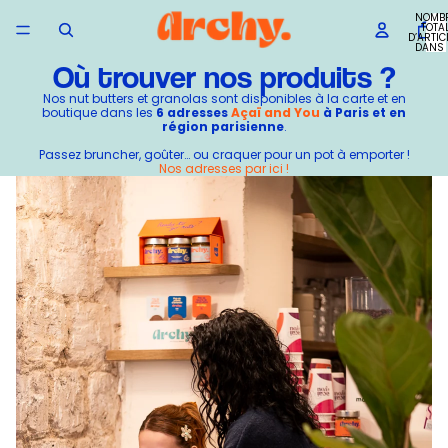
NOMB
TOTA
D’ARTIC
DANS 
PANIER
Où trouver nos produits ?
Nos nut butters et granolas sont disponibles à la carte et en
boutique dans les
6 adresses
Açaï and You
à Paris et en
région parisienne
.
Passez bruncher, goûter… ou craquer pour un pot à emporter !
Nos adresses par ici !