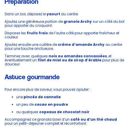
Préparation
Dans un bol, déposez le
yaourt
au centre.
Ajoutez une généreuse portion de
granola Archy
sur un côté du bol
pour apporter du croquant.
Disposez les
fruits frais
de l’autre côté pour apporter fraîcheur et
couleur.
Ajoutez ensuite une cuillère de
crème d’amande Archy
au centre
pour une touche onctueuse.
Terminez avec quelques
noix ou amandes concassées
, et
éventuellement un
filet de miel ou de sirop d’érable
pour plus de
douceur.
Astuce gourmande
Pour encore plus de saveur, vous pouvez ajouter :
une
pincée de cannelle
un peu de
cacao en poudre
ou quelques
copeaux de chocolat noir
Accompagnez ce granola bowl d’un
café ou d’un thé chaud
pour un petit-déjeuner complet et réconfortant.