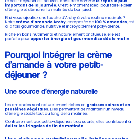
Le petit-déjeuner est souvent considéré comme
le repas le plus
important de la journée
. C’est le moment idéal pour faire le plein
d’énergie et démarrer la matinée du bon pied.
Et si vous ajoutiez une touche d’Archy à votre routine matinale ?
Notre
crème d’amande Archy
, composée de
100 % amandes
, est
à la fois gourmande, nutritive et incroyablement polyvalente.
Riche en bons nutriments et naturellement onctueuse, elle est
parfaite pour
apporter énergie et gourmandise dès le matin
.
Pourquoi intégrer la crème
d’amande à votre petit-
déjeuner ?
Une source d’énergie naturelle
Les amandes sont naturellement riches en
graisses saines et en
protéines végétales
. Elles permettent de maintenir un niveau
d’énergie stable tout au long de la matinée.
Contrairement aux petits-déjeuners trop sucrés, elles contribuent à
éviter les fringales de fin de matinée
.